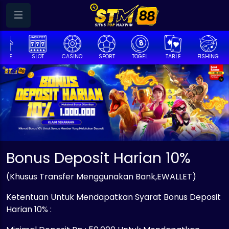
SLOT
CASINO
SPORT
TOGEL
TABLE
FISHING
COCK
Bonus Deposit Harian 10%
(Khusus Transfer Menggunakan Bank,EWALLET)
Ketentuan Untuk Mendapatkan Syarat Bonus Deposit
Harian 10% :