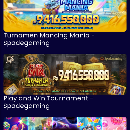
Turnamen Mancing Mania -
Spadegaming
Play and Win Tournament -
Spadegaming