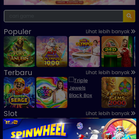
Populer
Lihat lebih banyak
Terbaru
Lihat lebih banyak
Slot
Lihat lebih banyak