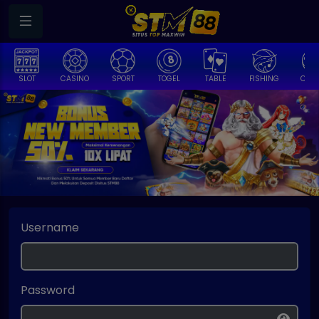
SLOT
CASINO
SPORT
TOGEL
TABLE
FISHING
COCK
Username
Password