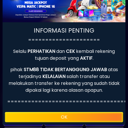
Casino
Lihat lebih banyak
INFORMASI PENTING
=====================
Selalu
PERHATIKAN
dan
CEK
kembali rekening
tujuan deposit yang
AKTIF
.
Provider Kami
pihak
STM88 TIDAK BERTANGGUNG JAWAB
atas
terjadinya
KELALAIAN
salah transfer atau
melakukan transfer ke rekening yang sudah tidak
dipakai lagi karena alasan apapun.
===================================
OK