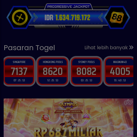
Pasaran Togel
Lihat lebih banyak
HONGKONG POOLS
SYDNEY POOLS
MAGNUM4D
PCSO
8620
8082
4005
7102
12 : 25 : 51
03 : 25 : 51
55 : 40 : 51
09 : 35 : 51